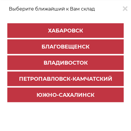
Выберите ближайший к Вам склад
0
0
ХАБАРОВСК
Версия для
Aa
БЛАГОВЕЩЕНСК
слабовидящих
ВЛАДИВОСТОК
КАТАЛОГ
Владивосток
ТОВАРОВ
ПЕТРОПАВЛОВСК-КАМЧАТСКИЙ
Бытовая техника Oasis
>
Посудомоечные машины
318 Посудомоечная машина making Oasis every
ЮЖНО-САХАЛИНСК
where PM-9V5