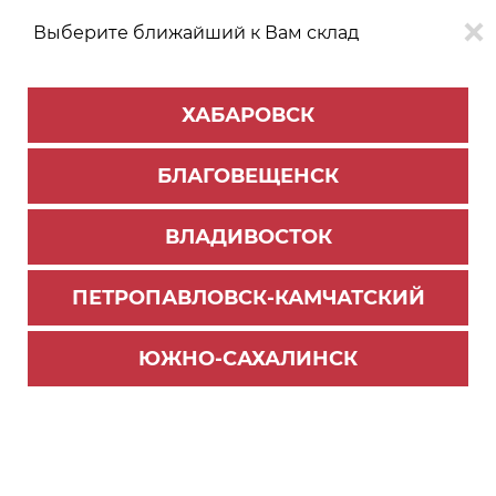
Выберите ближайший к Вам склад
0
0
ХАБАРОВСК
Версия для
Aa
БЛАГОВЕЩЕНСК
слабовидящих
ВЛАДИВОСТОК
КАТАЛОГ
Владивосток
ТОВАРОВ
ПЕТРОПАВЛОВСК-КАМЧАТСКИЙ
Бытовая техника Oasis
Фильтр
ЮЖНО-САХАЛИНСК
СОРТИРОВАТЬ ПО:
Цене
Имени
Наличию