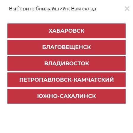
Выберите ближайший к Вам склад
0
0
ХАБАРОВСК
Версия для
Aa
БЛАГОВЕЩЕНСК
слабовидящих
ВЛАДИВОСТОК
КАТАЛОГ
Владивосток
ТОВАРОВ
ПЕТРОПАВЛОВСК-КАМЧАТСКИЙ
Бытовая техника Oasis
>
Варочные панели
313 Варочная панель газовая "making Oasis eve
ЮЖНО-САХАЛИНСК
rywhere" P-3MWT