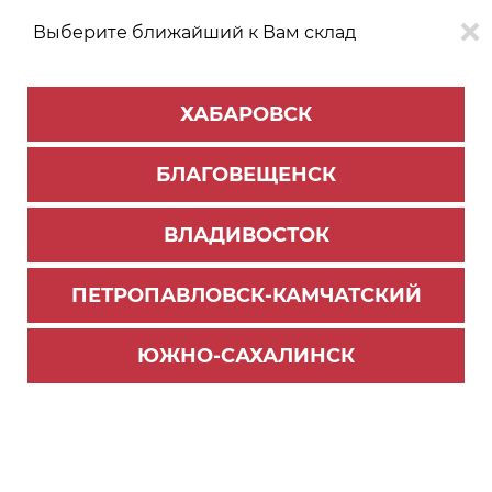
Выберите ближайший к Вам склад
0
0
ХАБАРОВСК
Версия для
Aa
БЛАГОВЕЩЕНСК
слабовидящих
ВЛАДИВОСТОК
КАТАЛОГ
Владивосток
ТОВАРОВ
ПЕТРОПАВЛОВСК-КАМЧАТСКИЙ
Бытовая техника Oasis
>
Варочные панели
313 Варочная панель газовая "making Oasis eve
ЮЖНО-САХАЛИНСК
rywhere" P-BSI