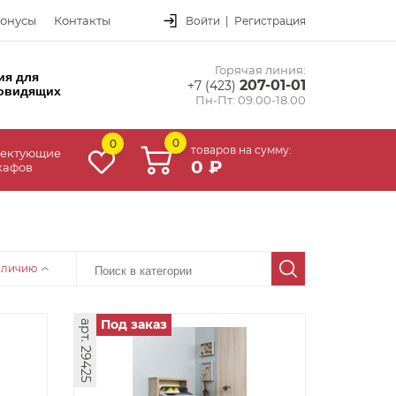
онусы
Контакты
Войти
|
Регистрация
Горячая линия:
ия для
207-01-01
+7 (423)
овидящих
Пн-Пт: 09.00-18.00
0
0
товаров на сумму:
ектующие
0 ₽
кафов
аличию
Под заказ
арт. 29425