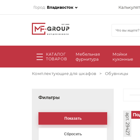
Калькуля
Город:
Владивосток
Мебельная
Мойки
КАТАЛОГ
ТОВАРОВ
фурнитура
кухонные
Комплектующие для шкафов
>
Обувницы
Фильтры
По
арт. 29427