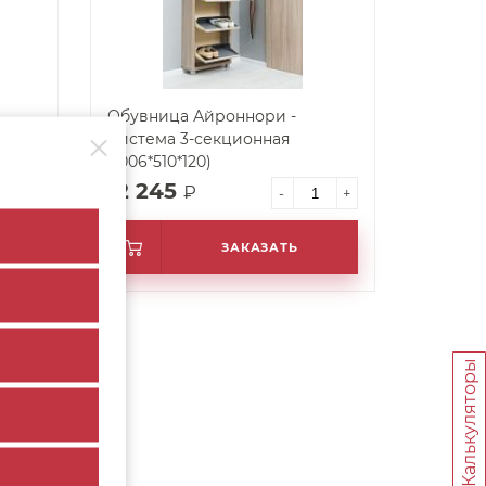
Обувница Айроннори -
Система 3-секционная
(1006*510*120)
12 245
₽
+
-
+
ЗАКАЗАТЬ
Калькуляторы