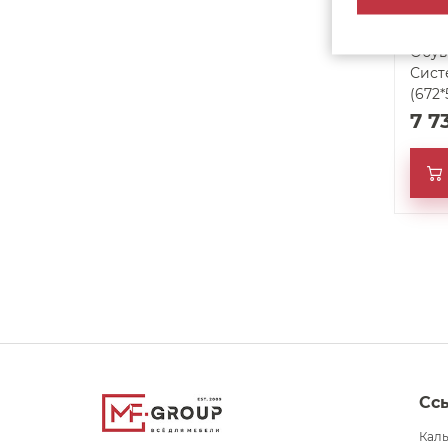
Обув
Сист
(672*
7 7
Сс
Кал