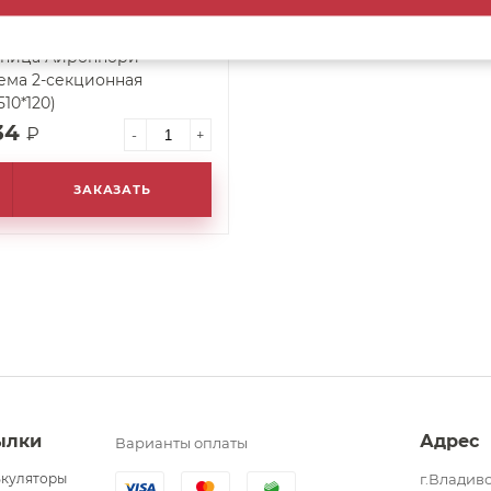
ница Айроннори -
ема 2-секционная
510*120)
34
₽
-
+
ЗАКАЗАТЬ
ылки
Адрес
Варианты оплаты
ькуляторы
г.Владиво