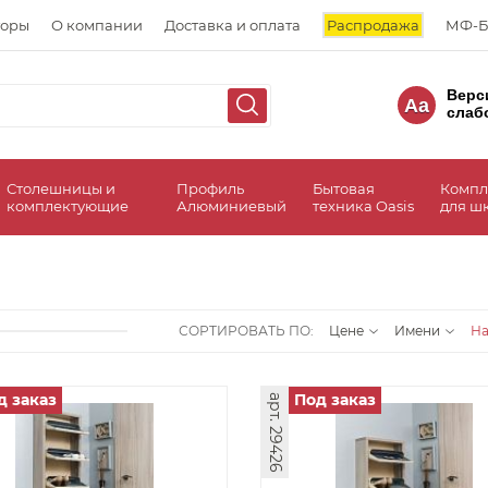
торы
О компании
Доставка и оплата
Распродажа
МФ-Б
Верс
Aa
слаб
Столешницы и
Профиль
Бытовая
Компл
комплектующие
Алюминиевый
техника Oasis
для ш
СОРТИРОВАТЬ ПО:
Цене
Имени
Н
д заказ
Под заказ
арт. 29426