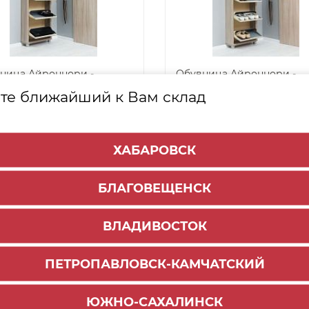
ница Айроннори -
Обувница Айроннори -
ема 5-секционная
Система 4-секционная
те ближайший к Вам склад
*510*120)
(1340*510*120)
 945
16 434
₽
₽
-
+
-
ХАБАРОВСК
ЗАКАЗАТЬ
ЗАКАЗАТЬ
БЛАГОВЕЩЕНСК
д заказ
ВЛАДИВОСТОК
ПЕТРОПАВЛОВСК-КАМЧАТСКИЙ
ЮЖНО-САХАЛИНСК