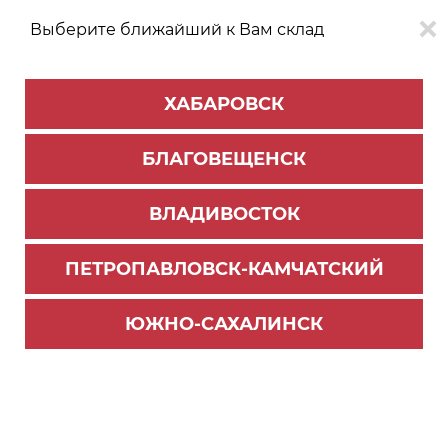
Выберите ближайший к Вам склад
0
0
ХАБАРОВСК
Версия для
Aa
БЛАГОВЕЩЕНСК
слабовидящих
ВЛАДИВОСТОК
КАТАЛОГ
Владивосток
ТОВАРОВ
ПЕТРОПАВЛОВСК-КАМЧАТСКИЙ
Мебельная фурнитура
>
Ручки мебельные BOYARD
>
Ручка торцевая
ЮЖНО-САХАЛИНСК
Ручка мебельная торцевая RT112BL.1/832/900 (2
5) П/ЗАКАЗ