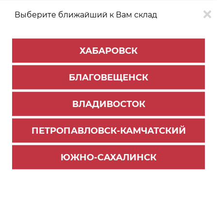
Выберите ближайший к Вам склад
0
0
ХАБАРОВСК
Версия для
Aa
БЛАГОВЕЩЕНСК
слабовидящих
ВЛАДИВОСТОК
КАТАЛОГ
Владивосток
ТОВАРОВ
ПЕТРОПАВЛОВСК-КАМЧАТСКИЙ
ЮЖНО-САХАЛИНСК