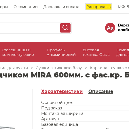
торы
О компании
Доставка и оплата
Распродажа
МФ-Б
Верс
Aa
слаб
Столешницы и
Профиль
Бытовая
Компл
комплектующие
Алюминиевый
техника Oasis
для ш
ие для кухни
>
Сушки в нижнюю базу
>
Корзина - сушка с
дчиком MIRA 600мм. с фас.кр. 
Характеристики
Описание
Основной цвет
Под заказ
Монтажная ширина
Артикул
Базовая единица