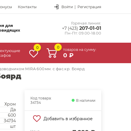
онусы
Контакты
Войти
|
Регистрация
Горячая линия:
ия для
207-01-01
+7 (423)
овидящих
Пн-Пт: 09.00-18.00
0
0
товаров на сумму:
ектующие
0 ₽
кафов
 доводчиком MIRA 600мм. с фас.кр. Боярд
Боярд
Код товара:
В наличии
34734
Хром
Да
600
Добавить в избранное
34734
шт