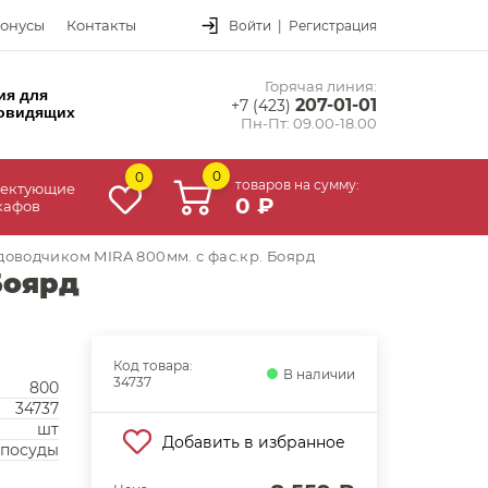
онусы
Контакты
Войти
|
Регистрация
Горячая линия:
ия для
207-01-01
+7 (423)
овидящих
Пн-Пт: 09.00-18.00
0
0
товаров на сумму:
ектующие
0 ₽
кафов
 доводчиком MIRA 800мм. с фас.кр. Боярд
Боярд
Код товара:
В наличии
34737
800
34737
шт
Добавить в избранное
 посуды