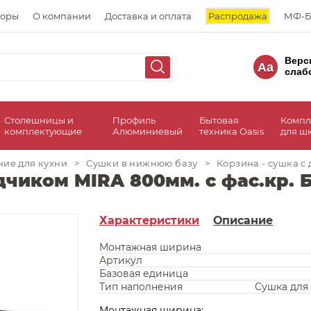
торы
О компании
Доставка и оплата
Распродажа
МФ-Б
Верс
Aa
слаб
Столешницы и
Профиль
Бытовая
Компл
комплектующие
Алюминиевый
техника Oasis
для ш
ие для кухни
>
Сушки в нижнюю базу
>
Корзина - сушка с
дчиком MIRA 800мм. с фас.кр. 
Характеристики
Описание
Монтажная ширина
Артикул
Базовая единица
Тип наполнения
Сушка для
Монтажная ширина: