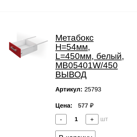
Метабокс
H=54мм,
L=450мм, белый,
MB05401W/450
ВЫВОД
Артикул:
25793
Цена:
577 ₽
шт
-
+