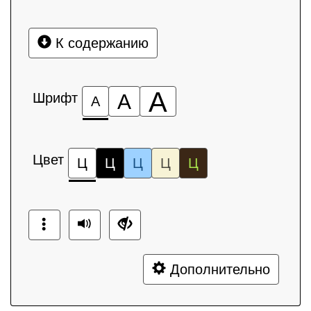
К содержанию
А
Шрифт
А
А
Цвет
Ц
Ц
Ц
Ц
Ц
Дополнительно