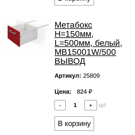
Метабокс
H=150мм,
L=500мм, белый,
MB15001W/500
ВЫВОД
Артикул:
25809
Цена:
824 ₽
шт
-
+
В корзину