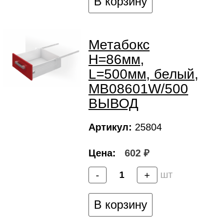
В корзину
Метабокс
H=86мм,
L=500мм, белый,
MB08601W/500
ВЫВОД
Артикул:
25804
Цена:
602 ₽
шт
-
+
В корзину