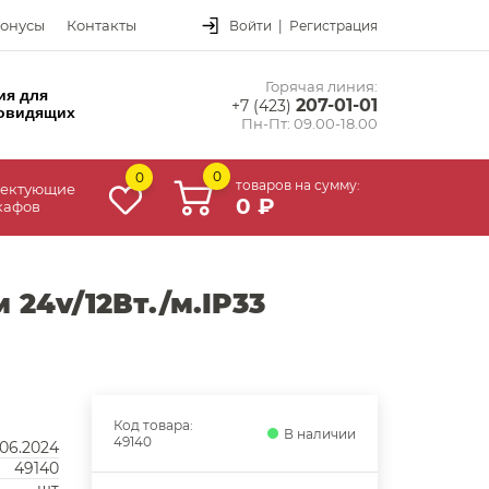
онусы
Контакты
Войти
|
Регистрация
Горячая линия:
ия для
207-01-01
+7 (423)
овидящих
Пн-Пт: 09.00-18.00
0
0
товаров на сумму:
ектующие
0 ₽
кафов
24v/12Вт./м.IP33
Код товара:
В наличии
49140
.06.2024
49140