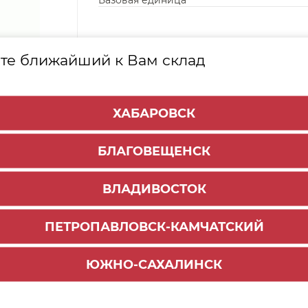
Базовая единица
те ближайший к Вам склад
ХАБАРОВСК
БЛАГОВЕЩЕНСК
ВЛАДИВОСТОК
ПЕТРОПАВЛОВСК-КАМЧАТСКИЙ
ЮЖНО-САХАЛИНСК
Способы доставки:
1500 руб.
По городу:
ул.Волжская, 1,
Самовывоз: