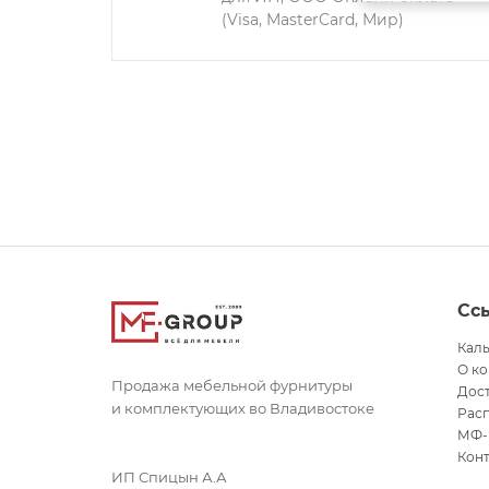
(Visa, MasterCard, Мир)
Сс
Кал
О к
Продажа мебельной фурнитуры
Дост
и комплектующих во Владивостоке
Рас
МФ-
Кон
ИП Спицын А.А