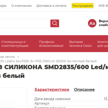
торы
О компании
Доставка и оплата
Распродажа
МФ-Б
Верс
Aa
слаб
Столешницы и
Профиль
Бытовая
Компл
комплектующие
Алюминиевый
техника Oasis
для ш
ая лента
>
 Led/м 24v/12Вт./м.IP33 2160Lm 3200К 5м теплый белый
 СИЛИКОНА SMD2835/600 Led/м 
й белый
Характеристики
Описание
Дата ввода новинки
13
Артикул