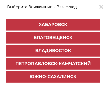
Выберите ближайший к Вам склад
0
0
ХАБАРОВСК
Версия для
Aa
БЛАГОВЕЩЕНСК
слабовидящих
ВЛАДИВОСТОК
КАТАЛОГ
Владивосток
ТОВАРОВ
ПЕТРОПАВЛОВСК-КАМЧАТСКИЙ
Профиль Алюминиевый
>
Классический профиль
Комплект 1500 мм профиля купе, Золото Матов
ЮЖНО-САХАЛИНСК
ое (чр 1450мм)