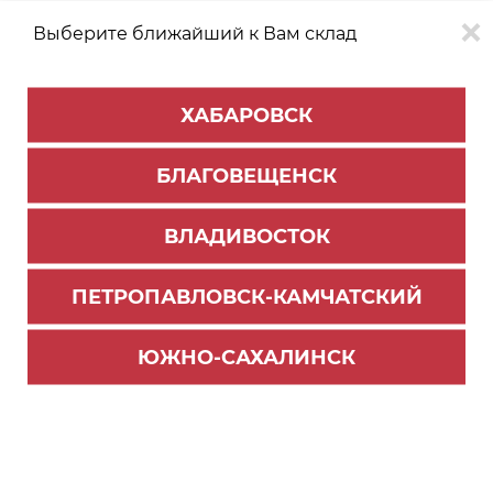
Выберите ближайший к Вам склад
0
0
ХАБАРОВСК
Версия для
Aa
БЛАГОВЕЩЕНСК
слабовидящих
ВЛАДИВОСТОК
КАТАЛОГ
Владивосток
ТОВАРОВ
ПЕТРОПАВЛОВСК-КАМЧАТСКИЙ
Профиль Алюминиевый
>
Классический профиль
Рамка средняя БЕЗ крепления 2950 мм, Хром
ЮЖНО-САХАЛИНСК
матовый PREMIAL