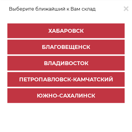
Выберите ближайший к Вам склад
0
0
ХАБАРОВСК
Версия для
Aa
БЛАГОВЕЩЕНСК
слабовидящих
ВЛАДИВОСТОК
КАТАЛОГ
Владивосток
ТОВАРОВ
ПЕТРОПАВЛОВСК-КАМЧАТСКИЙ
Профиль Алюминиевый
>
Узкопрофильная система Минималист
ЮЖНО-САХАЛИНСК
Комплект 2000 мм профиля Минималист, Черн
ый муар (чр 1940мм)