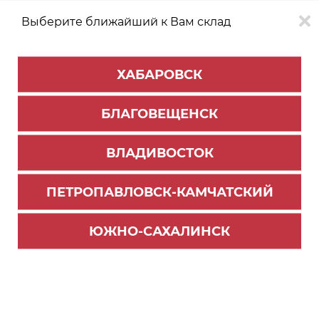
Выберите ближайший к Вам склад
0
0
ХАБАРОВСК
Версия для
Aa
БЛАГОВЕЩЕНСК
слабовидящих
ВЛАДИВОСТОК
КАТАЛОГ
Владивосток
ТОВАРОВ
ПЕТРОПАВЛОВСК-КАМЧАТСКИЙ
Профиль Алюминиевый
>
Узкопрофильная система Минималист
ЮЖНО-САХАЛИНСК
Профиль двухсторонний со стяжкой ELEPHANT
черный муар 2950