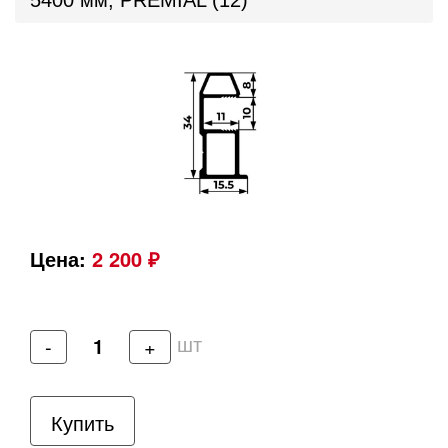
5400 мм, PREMIAL (12)
Цена:
2 200 ₽
шт
-
+
Купить