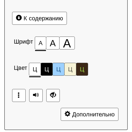
К содержанию
А
Шрифт
А
А
Цвет
Ц
Ц
Ц
Ц
Ц
Дополнительно