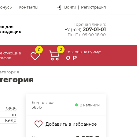
онусы
Контакты
Войти
|
Регистрация
Горячая линия:
ия для
207-01-01
+7 (423)
овидящих
Пн-Пт: 09.00-18.00
0
0
товаров на сумму:
ектующие
0 ₽
кафов
категория
атегория
Код товара:
В наличии
38515
38515
шт
Кедр
Добавить в избранное