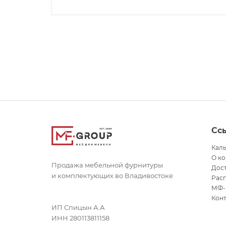
Сс
Кал
О к
Продажа мебельной фурнитуры
Дост
и комплектующих во Владивостоке
Рас
МФ-
Кон
ИП Спицын А.А
ИНН 280113811158