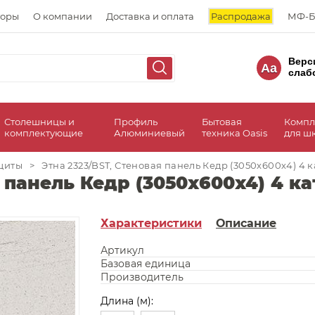
торы
О компании
Доставка и оплата
Распродажа
МФ-Б
Верс
Aa
слаб
Столешницы и
Профиль
Бытовая
Компл
комплектующие
Алюминиевый
техника Oasis
для ш
щиты
>
Этна 2323/BST, Стеновая панель Кедр (3050х600х4) 4 
я панель Кедр (3050х600х4) 4 к
Характеристики
Описание
Артикул
Базовая единица
Производитель
Длина (м):