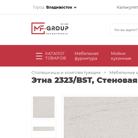
Калькуля
Город:
Владивосток
Мебельная
Мойки
КАТАЛОГ
ТОВАРОВ
фурнитура
кухонные
Столешницы и комплектующие
>
Мебельные 
Этна 2323/BST, Стенова