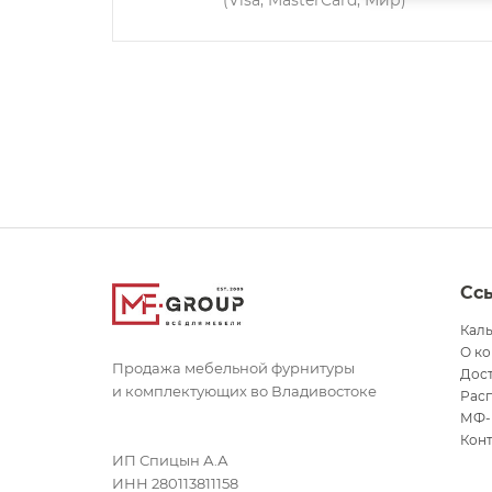
(Visa, MasterCard, Мир)
Сс
Кал
О к
Продажа мебельной фурнитуры
Дост
и комплектующих во Владивостоке
Рас
МФ-
Кон
ИП Спицын А.А
ИНН 280113811158