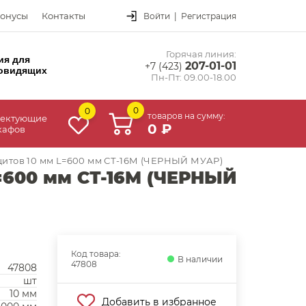
онусы
Контакты
Войти
|
Регистрация
Горячая линия:
ия для
207-01-01
+7 (423)
овидящих
Пн-Пт: 09.00-18.00
0
0
товаров на сумму:
ектующие
0 ₽
кафов
щитов 10 мм L=600 мм СТ-16М (ЧЕРНЫЙ МУАР)
=600 мм СТ-16М (ЧЕРНЫЙ
Код товара:
В наличии
47808
47808
шт
10 мм
Добавить в избранное