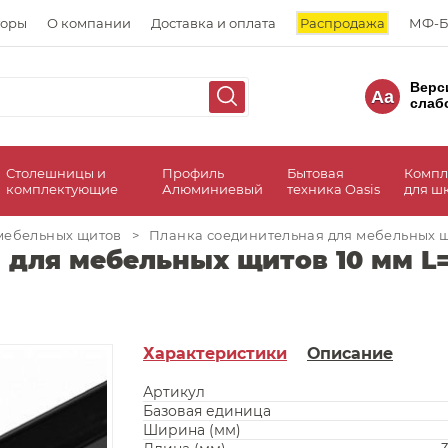
торы
О компании
Доставка и оплата
Распродажа
МФ-Б
Верс
Aa
слаб
Столешницы и
Профиль
Бытовая
Компл
комплектующие
Алюминиевый
техника Oasis
для ш
мебельных щитов
>
Планка соединительная для мебельных 
 для мебельных щитов 10 мм L
Характеристики
Описание
Артикул
Базовая единица
Ширина (мм)