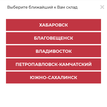
Выберите ближайший к Вам склад
0
0
ХАБАРОВСК
Версия для
Aa
БЛАГОВЕЩЕНСК
слабовидящих
ВЛАДИВОСТОК
КАТАЛОГ
Владивосток
ТОВАРОВ
ПЕТРОПАВЛОВСК-КАМЧАТСКИЙ
Комплектующие для шкафов
Фильтр
ЮЖНО-САХАЛИНСК
СОРТИРОВАТЬ ПО:
Цене
Имени
Наличию