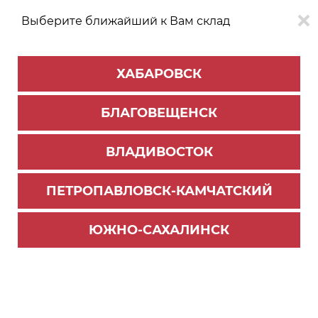
Выберите ближайший к Вам склад
0
0
ХАБАРОВСК
Версия для
Aa
БЛАГОВЕЩЕНСК
слабовидящих
ВЛАДИВОСТОК
КАТАЛОГ
Владивосток
ТОВАРОВ
ПЕТРОПАВЛОВСК-КАМЧАТСКИЙ
Ручка профиль GOLA
Фильтр
ЮЖНО-САХАЛИНСК
СОРТИРОВАТЬ ПО:
Цене
Имени
Наличию