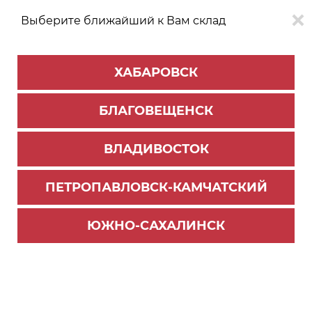
Выберите ближайший к Вам склад
0
0
ХАБАРОВСК
Версия для
Aa
БЛАГОВЕЩЕНСК
слабовидящих
ВЛАДИВОСТОК
КАТАЛОГ
Владивосток
ТОВАРОВ
ПЕТРОПАВЛОВСК-КАМЧАТСКИЙ
Профиль Алюминиевый
Фильтр
ЮЖНО-САХАЛИНСК
СОРТИРОВАТЬ ПО:
Цене
Имени
Наличию