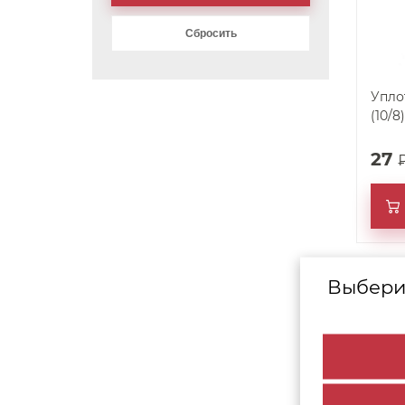
Упло
(10/8
27
Выбери
арт. 37828