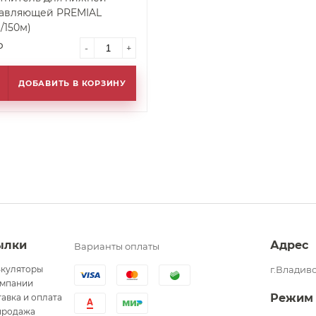
авляющей PREMIAL
/150м)
₽
-
+
ДОБАВИТЬ В КОРЗИНУ
ылки
Адрес
Варианты оплаты
ькуляторы
г.Владиво
омпании
Режим
авка и оплата
продажа