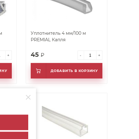
м
Уплотнитель 4 мм/100 м
PREMIAL Капля
45
₽
+
-
+
ИНУ
ДОБАВИТЬ В КОРЗИНУ
арт. 48933