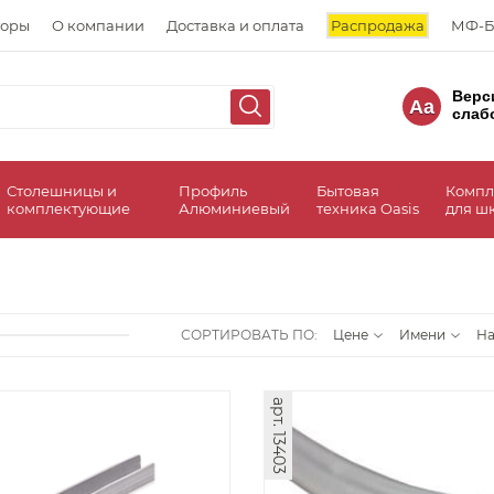
торы
О компании
Доставка и оплата
Распродажа
МФ-Б
Верс
Aa
слаб
Столешницы и
Профиль
Бытовая
Компл
комплектующие
Алюминиевый
техника Oasis
для ш
СОРТИРОВАТЬ ПО:
Цене
Имени
Н
арт. 13403