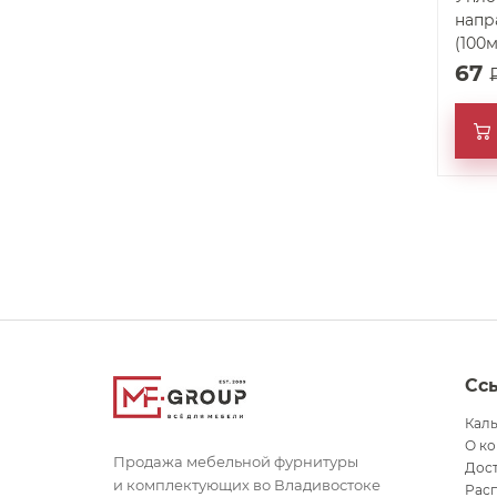
напр
(100м
67
Сс
Кал
О к
Продажа мебельной фурнитуры
Дост
и комплектующих во Владивостоке
Рас