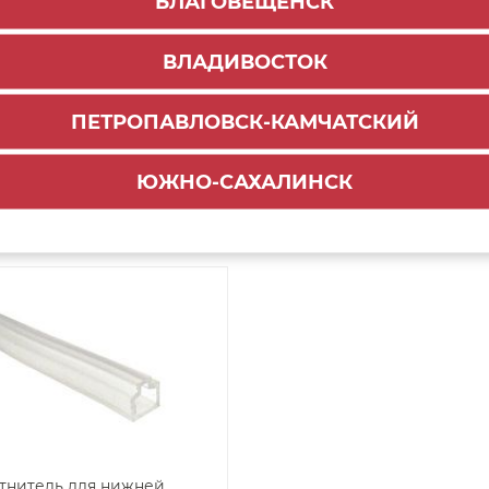
БЛАГОВЕЩЕНСК
тнитель для средней
Уплотнитель силиконовы
ВЛАДИВОСТОК
и минималиста PREMIAL
Премиум Для нижней
)
направляющей, ЧЕРНЫЙ (
ПЕТРОПАВЛОВСК-КАМЧАТСКИЙ
55
₽
₽
-
+
-
ЮЖНО-САХАЛИНСК
ДОБАВИТЬ В КОРЗИНУ
ДОБАВИТЬ В КОРЗ
тнитель для нижней