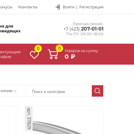
онусы
Контакты
Войти
|
Регистрация
Горячая линия:
ия для
207-01-01
+7 (423)
овидящих
Пн-Пт: 09.00-18.00
0
0
товаров на сумму:
ектующие
0 ₽
кафов
аличию
арт. 37829