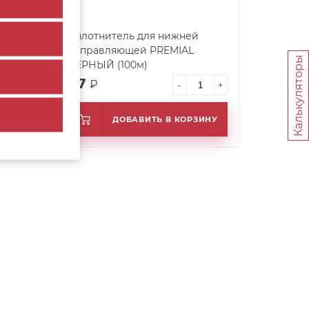
й
Уплотнитель для нижней
направляющей PREMIAL
Калькуляторы
200)
ЧЕРНЫЙ (100м)
67
₽
+
-
+
ИНУ
ДОБАВИТЬ В КОРЗИНУ