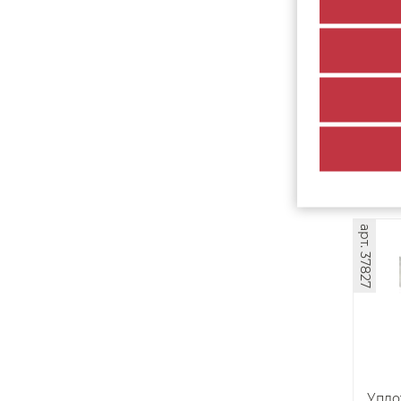
Упло
рамк
(100м
54
арт. 37827
Упло