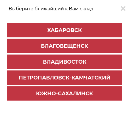
Выберите ближайший к Вам склад
0
0
ХАБАРОВСК
Версия для
Aa
БЛАГОВЕЩЕНСК
слабовидящих
ВЛАДИВОСТОК
КАТАЛОГ
Владивосток
ТОВАРОВ
ПЕТРОПАВЛОВСК-КАМЧАТСКИЙ
Мебельная фурнитура
ЮЖНО-САХАЛИНСК
Гал-лифты
Толкатели Push to Open