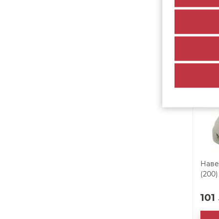
54
арт. 26800
Наве
(200)
101