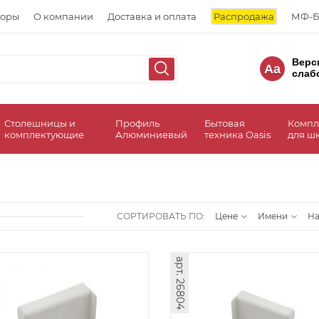
торы
О компании
Доставка и оплата
Распродажа
МФ-Б
Верс
Aa
слаб
Столешницы и
Профиль
Бытовая
Компл
комплектующие
Алюминиевый
техника Oasis
для ш
СОРТИРОВАТЬ ПО:
Цене
Имени
Н
арт. 26804