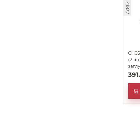
арт. 41837
CH05
(2 шт
загл
391