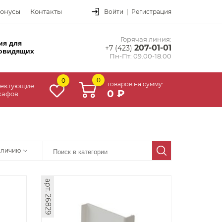
онусы
Контакты
Войти
|
Регистрация
Горячая линия:
ия для
207-01-01
+7 (423)
овидящих
Пн-Пт: 09.00-18.00
0
0
товаров на сумму:
ектующие
0 ₽
кафов
аличию
арт. 26829