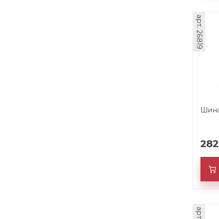
арт. 26819
Шина
28