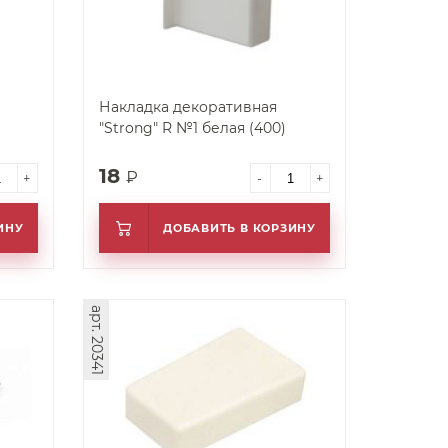
1
Накладка декоративная
"Strong" R №1 белая (400)
18
₽
+
-
+
ИНУ
ДОБАВИТЬ В КОРЗИНУ
арт. 20341