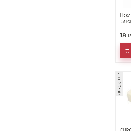
Накл
"Stro
18
арт. 20340
CHP0