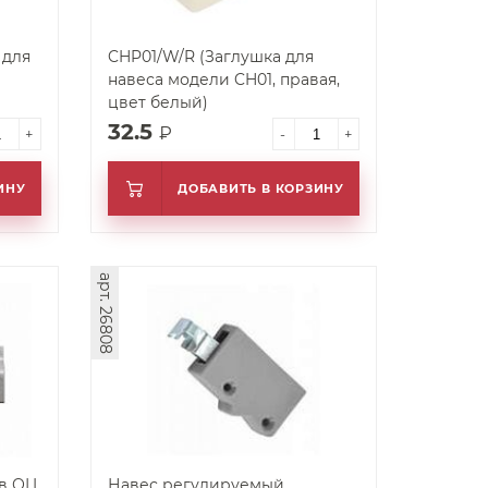
 для
CHP01/W/R (Заглушка для
навеса модели CH01, правая,
цвет белый)
32.5
₽
+
-
+
ИНУ
ДОБАВИТЬ В КОРЗИНУ
арт. 26808
ов ОЦ
Навес регулируемый