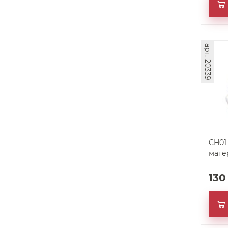
арт. 20339
CH01
мате
13