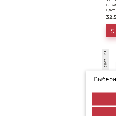
наве
цвет
32.
арт. 26831
Выбери
Наве
унив
(200)