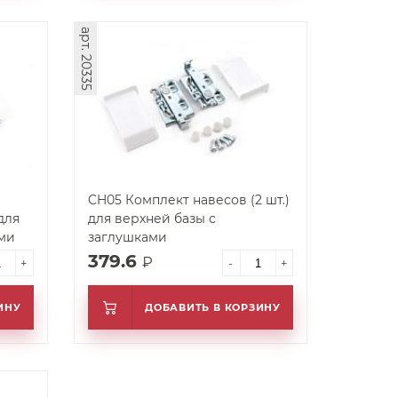
арт. 20335
CH05 Комплект навесов (2 шт.)
для
для верхней базы с
ами
заглушками
379.6
₽
+
-
+
ИНУ
ДОБАВИТЬ В КОРЗИНУ