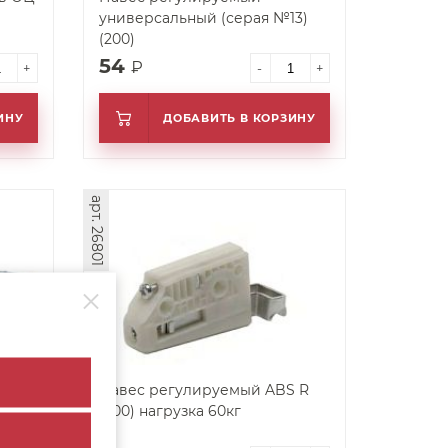
универсальный (серая №13)
(200)
54
₽
+
-
+
ИНУ
ДОБАВИТЬ В КОРЗИНУ
арт. 26801
Навес регулируемый ABS R
№11) (200)
(200) нагрузка 60кг