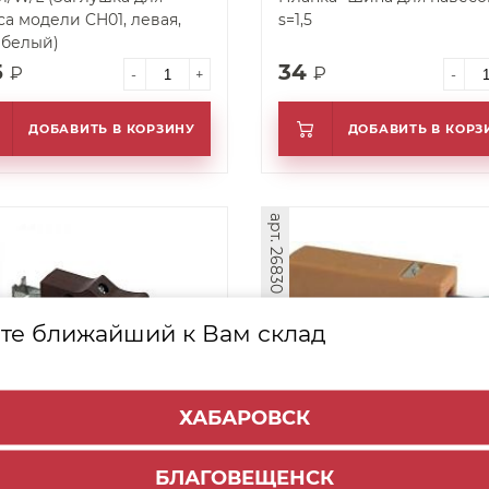
са модели CH01, левая,
s=1,5
 белый)
5
34
₽
₽
-
+
-
ДОБАВИТЬ В КОРЗИНУ
ДОБАВИТЬ В КОРЗ
арт. 26830
те ближайший к Вам склад
ХАБАРОВСК
с регулируемый
Навес регулируемый
ерсальный (венге №7)
универсальный (бук 
БЛАГОВЕЩЕНСК