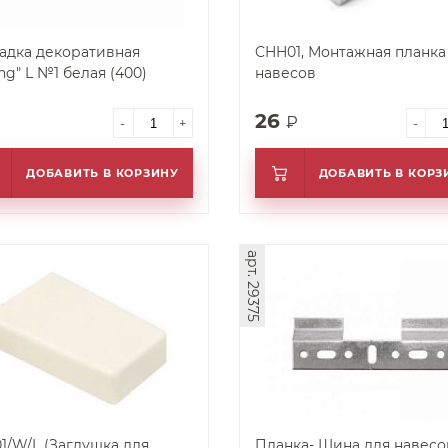
адка декоративная
CHH01, Монтажная планка
ng" L №1 белая (400)
навесов
26
₽
₽
-
+
-
ДОБАВИТЬ В КОРЗИНУ
ДОБАВИТЬ В КОРЗ
арт. 29375
1/W/L (Заглушка для
Планка- Шина для навес