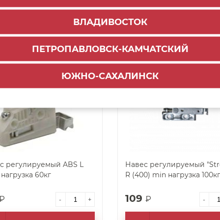
54
₽
₽
-
+
-
ВЛАДИВОСТОК
ДОБАВИТЬ В КОРЗИНУ
ДОБАВИТЬ В КОРЗ
ПЕТРОПАВЛОВСК-КАМЧАТСКИЙ
арт. 26827
ЮЖНО-САХАЛИНСК
с регулируемый ABS L
Навес регулируемый "Str
 нагрузка 60кг
R (400) min нагрузка 100к
109
₽
₽
-
+
-