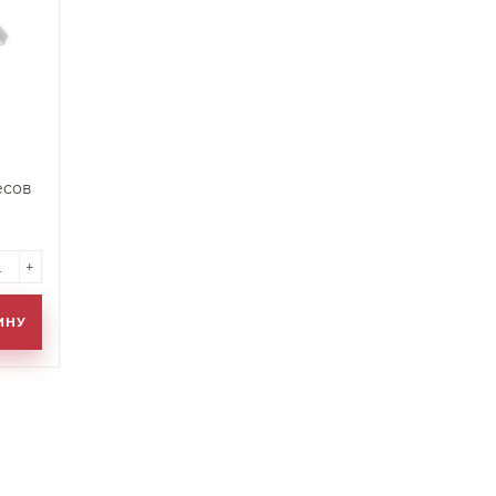
есов
+
ИНУ