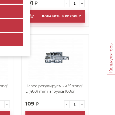
101
₽
+
-
+
ИНУ
ДОБАВИТЬ В КОРЗИНУ
арт. 26826
Калькуляторы
ong"
Навес регулируемый "Strong"
г
L (400) min нагрузка 100кг
109
₽
+
-
+