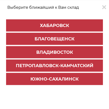
Выберите ближайший к Вам склад
0
0
ХАБАРОВСК
Версия для
Aa
БЛАГОВЕЩЕНСК
слабовидящих
ВЛАДИВОСТОК
КАТАЛОГ
Владивосток
ТОВАРОВ
ПЕТРОПАВЛОВСК-КАМЧАТСКИЙ
Столешницы и комплектующие
Фильтр
ЮЖНО-САХАЛИНСК
СОРТИРОВАТЬ ПО:
Цене
Имени
Наличию