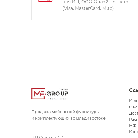
для ИП, ООО Онлайн-оплата
(Visa, MasterCard, Мир)
Сс
Кал
О к
Продажа мебельной фурнитуры
Дост
и комплектующих во Владивостоке
Рас
МФ-
Кон
ИП Спицын А.А