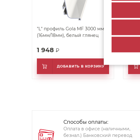
"L" профиль Gola MF 3000 мм
Проф
(16мм/18мм), белый глянец
верт
(16м
1 948
2 
₽
ДОБАВИТЬ В КОРЗИНУ
Способы оплаты:
Оплата в офисе (наличными,
безнал.) Банковский перевод