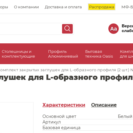
торы
О компании
Доставка и оплата
Распродажа
МФ-Б
Верс
Aa
слаб
Столешницы и
Профиль
Бытовая
Компл
комплектующие
Алюминиевый
техника Oasis
для ш
омплект закрытых заглушек для L-образного профиля (2 шт.) №
ушек для L-образного профиля
Характеристики
Описание
Основной цвет
Белый
Артикул
Базовая единица