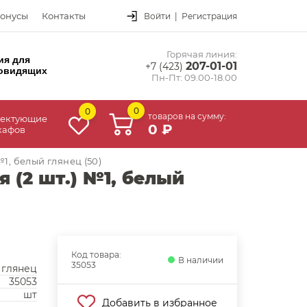
онусы
Контакты
Войти
|
Регистрация
Горячая линия:
ия для
207-01-01
+7 (423)
овидящих
Пн-Пт: 09.00-18.00
0
0
товаров на сумму:
ектующие
0 ₽
кафов
1, белый глянец (50)
 (2 шт.) №1, белый
Код товара:
В наличии
35053
 глянец
35053
шт
Добавить в избранное