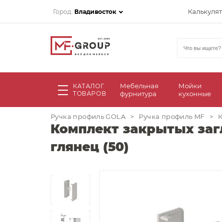
Калькуля
Город:
Владивосток
Мебельная
Мойки
КАТАЛОГ
ТОВАРОВ
фурнитура
кухонные
Ручка профиль GOLA
>
Ручка профиль MF
>
К
Комплект закрытых загл
глянец (50)