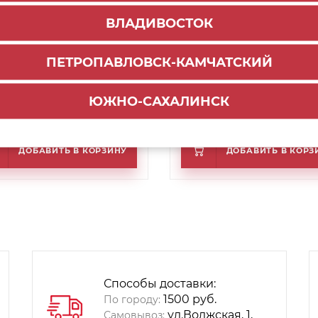
ВЛАДИВОСТОК
ПЕТРОПАВЛОВСК-КАМЧАТСКИЙ
иль кухонный
"L" профиль Gola MF 6000 мм
икальный (L), 3000 мм
(16мм/18мм), белый глянец
м), белый глянец
ЮЖНО-САХАЛИНСК
994
3 896
₽
₽
ДОБАВИТЬ В КОРЗИНУ
ДОБАВИТЬ В КОРЗ
Способы доставки:
1500 руб.
По городу:
ул.Волжская, 1,
Самовывоз: