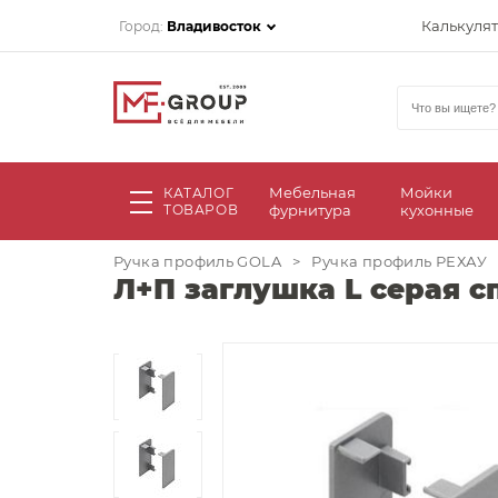
Калькуля
Город:
Владивосток
Мебельная
Мойки
КАТАЛОГ
ТОВАРОВ
фурнитура
кухонные
Ручка профиль GOLA
>
Ручка профиль РЕХАУ
Л+П заглушка L серая сп