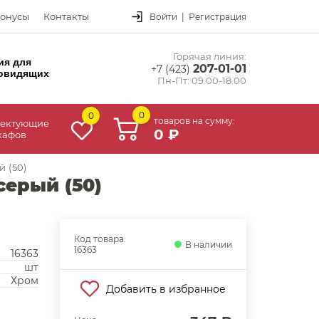
онусы
Контакты
Войти
|
Регистрация
Горячая линия:
ия для
207-01-01
+7 (423)
овидящих
Пн-Пт: 09.00-18.00
0
0
товаров на сумму:
ектующие
0 ₽
кафов
й (50)
серый (50)
Код товара:
В наличии
16363
16363
шт
Хром
Добавить в избранное