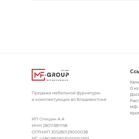
Сс
Кал
О к
Продажа мебельной фурнитуры
Дост
и комплектующих во Владивостоке
Рас
МФ-
Кон
ИП Спицын А.А
ИНН 280113811158
ОГРНИП 305280129000038
Р/С 40802810903000002353