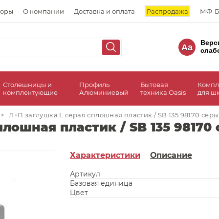
торы
О компании
Доставка и оплата
Распродажа
МФ-Б
Верс
Aa
слаб
Столешницы и
Профиль
Бытовая
Компл
комплектующие
Алюминиевый
техника Oasis
для ш
>
Л+П заглушка L серая сплошная пластик / SB 135 98170 серы
лошная пластик / SB 135 98170 
Характеристики
Описание
Артикул
Базовая единица
Цвет