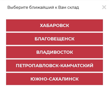
Выберите ближайший к Вам склад
0
0
ХАБАРОВСК
Версия для
Aa
БЛАГОВЕЩЕНСК
слабовидящих
ВЛАДИВОСТОК
КАТАЛОГ
Владивосток
ТОВАРОВ
ПЕТРОПАВЛОВСК-КАМЧАТСКИЙ
Столешницы и комплектующие
Фильтр
ЮЖНО-САХАЛИНСК
СОРТИРОВАТЬ ПО:
Цене
Имени
Наличию