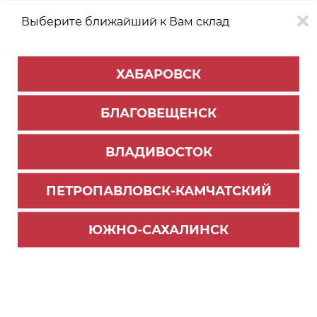
Выберите ближайший к Вам склад
0
0
ХАБАРОВСК
Версия для
Aa
БЛАГОВЕЩЕНСК
слабовидящих
ВЛАДИВОСТОК
КАТАЛОГ
Владивосток
ТОВАРОВ
ПЕТРОПАВЛОВСК-КАМЧАТСКИЙ
Цокольные системы
>
Опоры цокольные
Клипса универсальная для цокольной пластма
ЮЖНО-САХАЛИНСК
с. опоры БЕЗ ПОДКЛИПСНИКА черная (140/280
0)