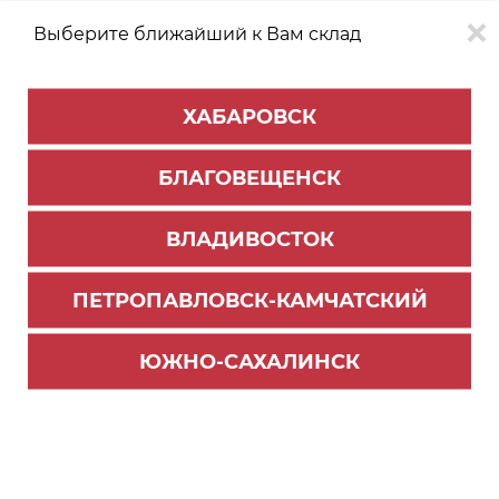
Выберите ближайший к Вам склад
0
0
ХАБАРОВСК
Версия для
Aa
БЛАГОВЕЩЕНСК
слабовидящих
ВЛАДИВОСТОК
КАТАЛОГ
Владивосток
ТОВАРОВ
ПЕТРОПАВЛОВСК-КАМЧАТСКИЙ
Цокольные системы
>
Опоры цокольные
Винт М-10 для кух.опоры пласт.черный
ЮЖНО-САХАЛИНСК