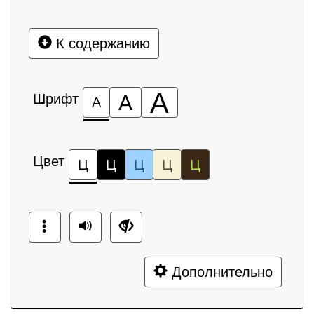
К содержанию
А
Шрифт
А
А
Цвет
Ц
Ц
Ц
Ц
Ц
Дополнительно