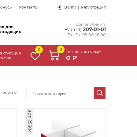
онусы
Контакты
Войти
|
Регистрация
Горячая линия:
ия для
207-01-01
+7 (423)
овидящих
Пн-Пт: 09.00-18.00
0
0
товаров на сумму:
ектующие
0 ₽
кафов
аличию
арт. 25804