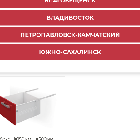
БЛАГОВЕЩЕНСК
бокс H=86мм, L=400мм,
Метабокс H=54мм, L=450м
ВЛАДИВОСТОК
белый, MB08601W/400 ВЫВОД
белый, MB05401W/450 В
ПЕТРОПАВЛОВСК-КАМЧАТСКИЙ
4
577
₽
₽
-
+
-
ЮЖНО-САХАЛИНСК
ДОБАВИТЬ В КОРЗИНУ
ДОБАВИТЬ В КОРЗ
бокс H=150мм, L=500мм,