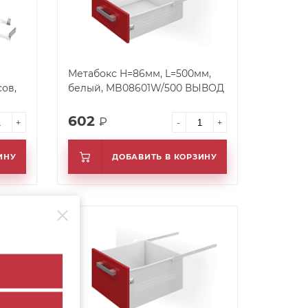
Метабокс H=86мм, L=500мм,
ов,
белый, MB08601W/500 ВЫВОД
602
₽
+
-
+
ИНУ
ДОБАВИТЬ В КОРЗИНУ
арт. 25808