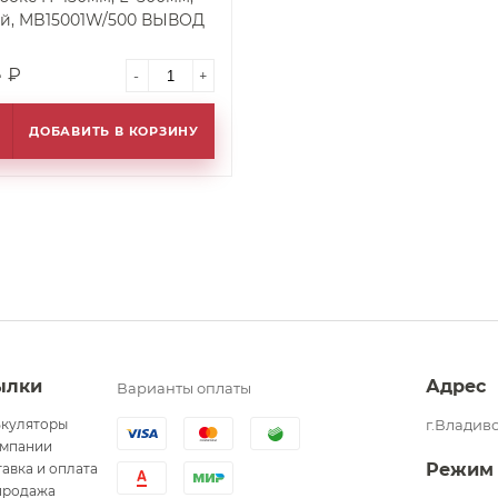
й, MB15001W/500 ВЫВОД
4
₽
-
+
ДОБАВИТЬ В КОРЗИНУ
ылки
Адрес
Варианты оплаты
ькуляторы
г.Владиво
омпании
Режим
авка и оплата
продажа