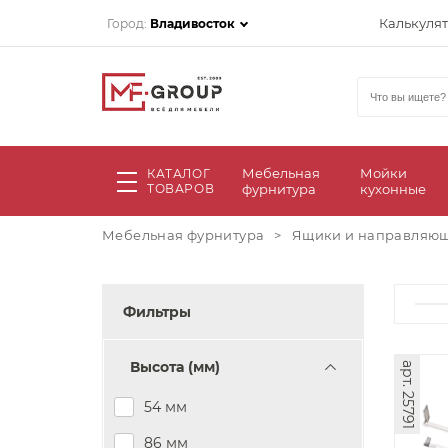
Калькуля
Город:
Владивосток
Мебельная
Мойки
КАТАЛОГ
ТОВАРОВ
фурнитура
кухонные
Мебельная фурнитура
>
Ящики и направляю
Фильтры
Высота (мм)
арт. 25791
54 мм
86 мм