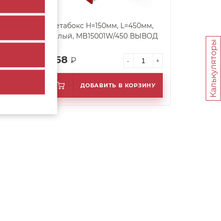
м,
Метабокс H=150мм, L=450мм,
ЫВОД
белый, MB15001W/450 ВЫВОД
Калькуляторы
768
₽
+
-
+
ИНУ
ДОБАВИТЬ В КОРЗИНУ