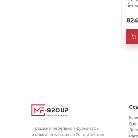
белы
82
Сс
Кал
О к
Продажа мебельной фурнитуры
Дост
и комплектующих во Владивостоке
Рас