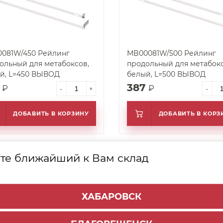
1W/450 Рейлинг
MB00081W/500 Рейлинг
ольный для метабоксов,
продольный для метабокс
й, L=450 ВЫВОД
белый, L=500 ВЫВОД
7
387
₽
₽
-
+
-
ДОБАВИТЬ В КОРЗИНУ
ДОБАВИТЬ В КОРЗ
те ближайший к Вам склад
арт. 25793
ХАБАРОВСК