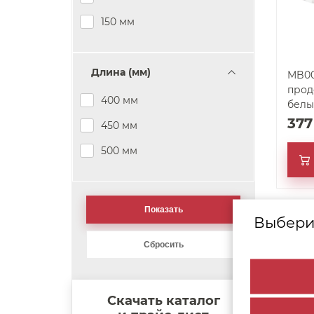
150 мм
Длина (мм)
MB0008
прод
400 мм
белы
37
450 мм
500 мм
Выбери
арт. 25802
Скачать каталог