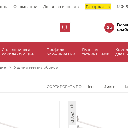
торы
О компании
Доставка и оплата
Распродажа
МФ-Б
Верс
Aa
слаб
Столешницы и
Профиль
Бытовая
Компл
комплектующие
Алюминиевый
техника Oasis
для ш
щие
>
Ящики металлобоксы
СОРТИРОВАТЬ ПО:
Цене
Имени
Н
арт. 25792