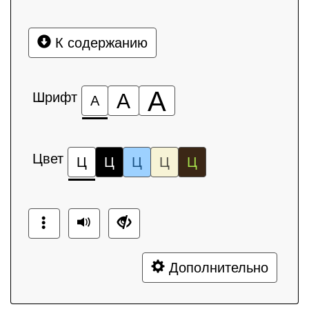
К содержанию
А
Шрифт
А
А
Цвет
Ц
Ц
Ц
Ц
Ц
Дополнительно