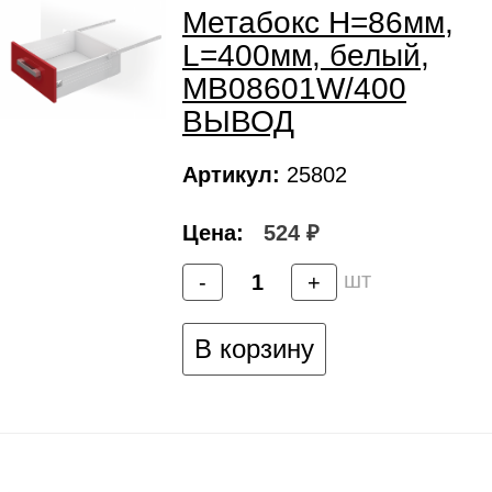
Метабокс H=86мм,
L=400мм, белый,
MB08601W/400
ВЫВОД
Артикул:
25802
Цена:
524 ₽
шт
-
+
В корзину