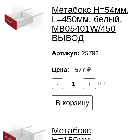
Метабокс H=54мм,
L=450мм, белый,
MB05401W/450
ВЫВОД
Артикул:
25793
Цена:
577 ₽
шт
-
+
В корзину
Метабокс
H=150мм,