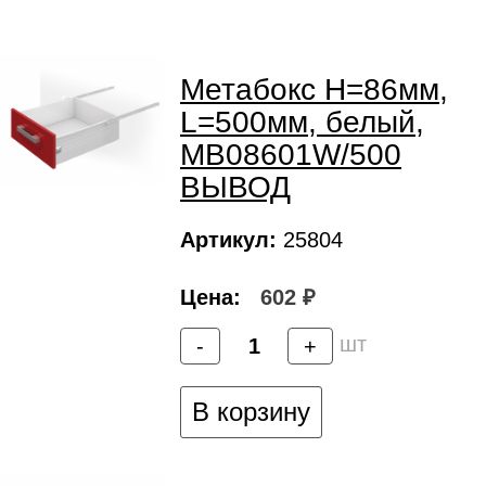
Метабокс H=86мм,
L=500мм, белый,
MB08601W/500
ВЫВОД
Артикул:
25804
Цена:
602 ₽
шт
-
+
В корзину